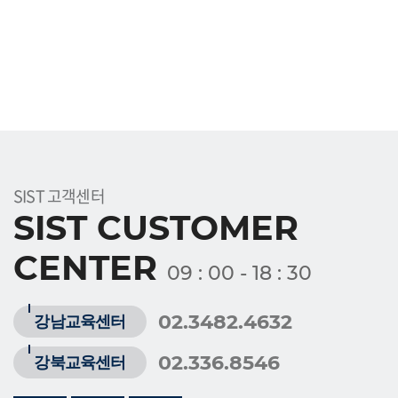
의 옵션을 조정함으로써 모든 쿠키를 다 받아들이거나
,
쿠
키가 설치될 때 통지를 보내도록 하거나 아니면 모든 쿠키
를 거부할 수 있는 선택권을 가질 수 있습니다
.
[
개인정보의 제
3
자에 대한 제공
]
쌍용교육센터는 귀하의 개인정보를
<
개인정보의 수집목
적 및 이용목적
>
에서 고지한 범위 내에서 사용하며
,
동 범
위를 초과하여 이용하거나 타인 또는 타기업
/
기관에 제공
SIST 고객센터
하지 않습니다
.
그러나 보다 나은 서비스 제공을 위하여 귀
SIST CUSTOMER
하의 개인정보를 제휴사에게 제공하거나 또는 제휴사와 공
CENTER
유할 수 있습니다
.
단
,
개인정보를 제공하거나 공유할 경우
09 : 00 - 18 : 30
에는 사전에 귀하께 고지하여 드립니다
.
[
개인정보의 열람
/
정정
]
02.3482.4632
강남교육센터
귀하는 언제든지 등록되어 있는 귀하의 개인정보를 열람하
02.336.8546
강북교육센터
거나 정정하실 수 있습니다
.
개인정보 열람 및 정정을 하고