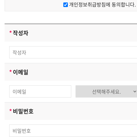
개인정보취급방침에 동의합니다.
[
개인정보 수집에 대한 동의
]
쌍용교육센터는 귀하께 회원가입시 개인정보보호방침 또
는 이용약관의 내용을 공지하며 회원가입버튼을 클릭하면
*
작성자
개인정보 수집에 대해 동의하신 것으로 봅니다
.
[
개인정보의 수집목적 및 이용목적
]
쌍용교육센터는 다음과 같은 목적을 위하여 개인정보를 수
집하고 있습니다
.
*
이메일
-
서비스 제공에 관한 계약 이행 및 서비스 제공에 따른 요
금정산 목적
학습진행
,
컨텐츠 제공
,
구매 및 요금 결제
,
물품배송 또는
청구지 등 발송
*
비밀번호
-
회원 관리
회원제 서비스 이용에 따른 본인확인
,
개인 식별
,
불량회원
의 부정 이용 방지와 비인가사용 방지
,
가입 의사 확인
,
연령확인
,
불만처리 등 민원처리
,
고지사항