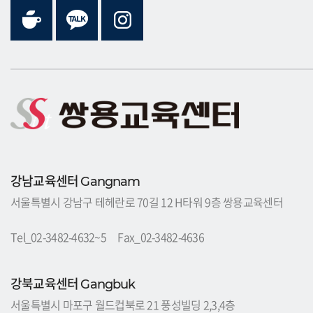
자 할 경우에는
<
회원정보수정
>
을 클릭하여 직접 열람 또
는 정정하거나 개인정보관리책임자에게
E-mail
로 연락하
시면 조치하여 드립니다
.
귀하가 개인정보의 오류에 대한 정정을 요청한 경우
,
정정
을 완료하기 전까지 당해 개인정보를 이용하지 않습니다
.
[
개인정보 수집
,
이용
,
제공에 대한 동의철회
]
회원가입 등을 통해 개인정보의 수집
,
이용
,
제공에 대해 귀
하께서 동의하신 내용을 귀하는 언제든지 철회할 수 있습
니다
.
동의철회는 웹사이트 및 개인정보관리책임자에게
E-
강남교육센터
Gangnam
mail
등으로 연락하시면 즉시 개인정보의 삭제 등 필요한
서울특별시 강남구 테헤란로 70길 12 H타워 9층 쌍용교육센터
조치를 하겠습니다
.
Tel_02-3482-4632~5 Fax_02-3482-4636
[
개인정보의 보유기간 및 이용기간
]
귀하의 개인정보는 다음과 같이 개인정보의 수집목적 또는
강북교육센터
Gangbuk
제공받은 목적이 달성되면 파기됩니다
.
서울특별시 마포구 월드컵북로 21 풍성빌딩 2,3,4층
-
회원 가입정보의 경우
,
회원 가입을 탈퇴하거나 회원에서