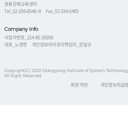
쌍용강북교육센터
제명된 때
Tel_02-336-8546~8 Fax_02-334-5405
단
,
다음의 정보에 대해서는 아래의 이유로 명시한 기간 동
안 보존합니다
.
보존 근거
:
고용보험 환급 적정성 심의
Company Info
보존 기간
: 3
년
사업자번호_214-85-29296
대표_노경한 개인정보처리관리책임자_장일규
그리고 관계법령의 규정에 의하여 보존할 필요가 있는 경
우 회사는 아래와 같이 관계법령에서 정한 일정한 기간 동
안 회원정보를 보관합니다
.
1)
기타 법령에 따른 보유기간
/
관계법 안내
Copyright(C) 2020 SSangyong Institute of System Technology
All Right Reserved.
-
계약 또는 청약철회 등에 관한 기록
: 5
년
(
전자상거래 등
회원 약관
개인정보취급
에서의 소비자 보호에 관한 법률
)
-
대금결제 및 재화 등의 공급에 관한 기록
: 5
년
(
전자상거
래 등에서의 소비자 보호에 관한 법률
)
-
소비자의 불만 또는 분쟁처리에 관한 기록
: 3
년
(
전자상
거래 등에서의 소비자 보호에 관한 법률
)
-
본인확인에 관한 기록 보존 이유
:
정보통신 이용촉진 및