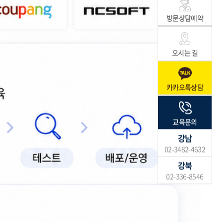
방문상담예약
오시는 길
카카오톡상담
교육문의
강남
02-3482-4632
강북
02-336-8546