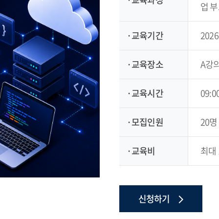
업 
교육기간
2026
교육장소
A강
교육시간
09:00
모집인원
20명
교육비
최대 
신청하기